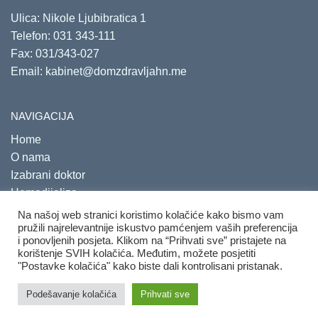
Ulica: Nikole Ljubibratica 1
Telefon:
031 343-111
Fax: 031/343-027
Email:
kabinet@domzdravljahn.me
NAVIGACIJA
Home
O nama
Izabrani doktor
Hemodijaliza
Savjetovališta
Na našoj web stranici koristimo kolačiće kako bismo vam
pružili najrelevantnije iskustvo pamćenjem vaših preferencija
i ponovljenih posjeta. Klikom na “Prihvati sve” pristajete na
korištenje SVIH kolačića. Međutim, možete posjetiti
"Postavke kolačića" kako biste dali kontrolisani pristanak.
Copyright 2020. Sva prava su zadržana.
Developed by
PRO
Podešavanje kolačića
Prihvati sve
ECO