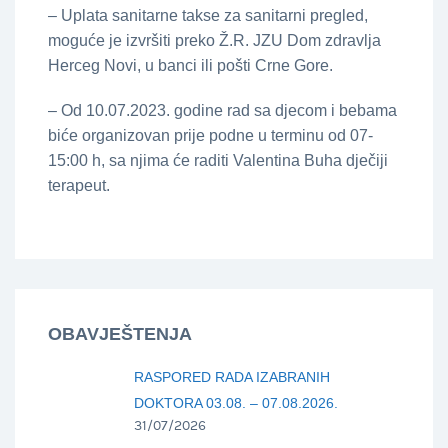
– Uplata sanitarne takse za sanitarni pregled,
moguće je izvršiti preko Ž.R. JZU Dom zdravlja
Herceg Novi, u banci ili pošti Crne Gore.
– Od 10.07.2023. godine rad sa djecom i bebama
biće organizovan prije podne u terminu od 07-
15:00 h, sa njima će raditi Valentina Buha dječiji
terapeut.
OBAVJEŠTENJA
RASPORED RADA IZABRANIH
DOKTORA 03.08. – 07.08.2026.
31/07/2026