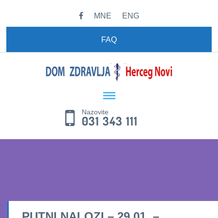
MNE
ENG
FAQ
Nazovite
031 343 111
PUTNI NALOZI – 29.01. –