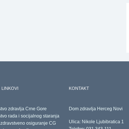
 LINKOVI
KONTAKT
stvo zdravlja Crne Gore
Dom zdravlja Herceg Novi
stvo rada i socijalnog staranja
Ulica: Nikole Ljubibratica 1
 zdravstveno osiguranje CG
Telefon:
031 343-111