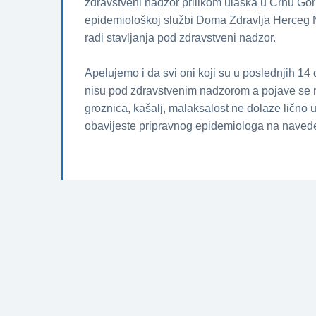
zdravstveni nadzor prilikom ulaska u Crnu Go
epidemiološkoj službi Doma Zdravlja Herceg 
radi stavljanja pod zdravstveni nadzor.
Apelujemo i da svi oni koji su u poslednjih 1
nisu pod zdravstvenim nadzorom a pojave se 
groznica, kašalj, malaksalost ne dolaze lično
obavijeste pripravnog epidemiologa na navede