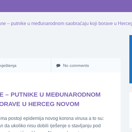
ane – putnike u međunarodnom saobraćaju koji borave u Herc
vještenja
No comments
E – PUTNIKE U MEĐUNARODNOM
BORAVE U HERCEG NOVOM
jima postoji epidemija novog korona virusa a to su:
ran da ukoliko nisu dobili rješenje o stavljanju pod