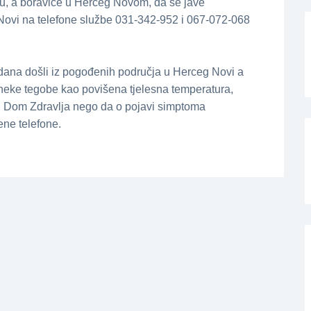
ru, a boraviće u Herceg Novom, da se jave
Novi na telefone službe 031-342-952 i 067-072-068
4 dana došli iz pogođenih područja u Herceg Novi a
neke tegobe kao povišena tjelesna temperatura,
 u Dom Zdravlja nego da o pojavi simptoma
ne telefone.