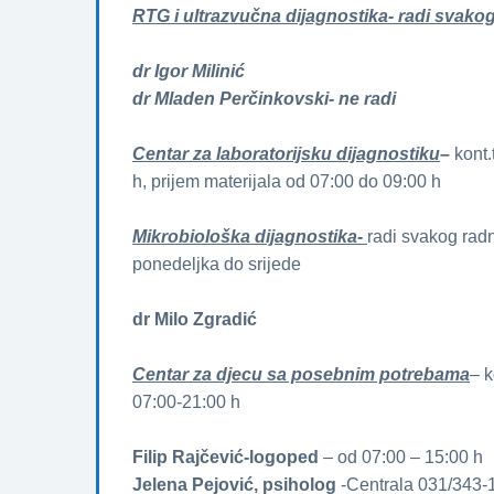
RTG i ultrazvučna dijagnostika- radi svako
dr Igor Milinić
dr Mladen Perčinkovski- ne radi
Centar za laboratorijsku dijagnostiku
–
kont
h, prijem materijala od 07:00 do 09:00 h
Mikrobiološka dijagnostika-
radi svakog rad
ponedeljka do srijede
dr Milo Zgradić
Centar za djecu sa posebnim potrebama
– k
07:00-21:00 h
Filip Rajčević-logoped
– od 07:00 – 15:00 h
Jelena Pejović, psiholog
-Centrala 031/343-1