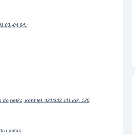
1.03.-04.04.:
a do petka, kont.tel. 031/343-111 lok. 125
da i petak.