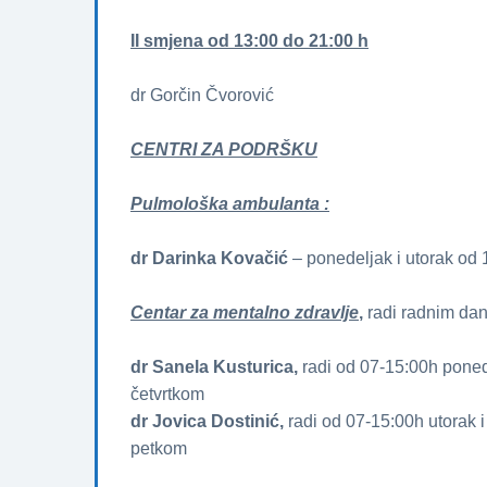
II smjena od 13:00 do 21:00 h
dr Gorčin Čvorović
CENTRI ZA PODRŠKU
Pulmološka ambulanta :
dr Darinka Kovačić
– ponedeljak i utorak od 
Centar za mentalno zdravlje
,
radi radnim dan
dr Sanela Kusturica,
radi od 07-15:00h ponedj
četvrtkom
dr Jovica Dostinić,
radi od 07-15:00h utorak i
petkom