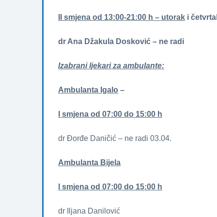
II smjena od 13:00-21:00 h – utorak
i četvrta
dr Ana Džakula Dosković – ne radi
Izabrani ljekari za ambulante:
Ambulanta Igalo
–
I smjena od 07:00 do 15:00 h
dr Đorđe Daničić – ne radi 03.04.
Ambulanta Bijela
I smjena od 07:00 do 15:00 h
dr Iljana Danilović