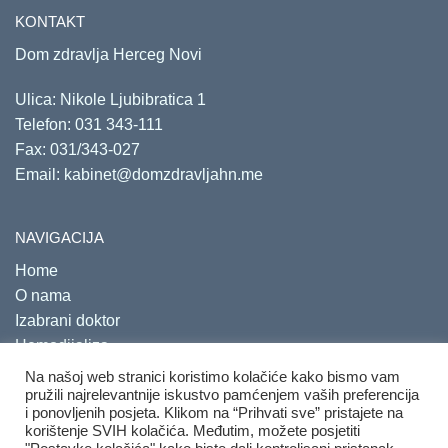
KONTAKT
Dom zdravlja Herceg Novi
Ulica: Nikole Ljubibratica 1
Telefon:
031 343-111
Fax: 031/343-027
Email:
kabinet@domzdravljahn.me
NAVIGACIJA
Home
O nama
Izabrani doktor
Hemodijaliza
Savjetovališta
Na našoj web stranici koristimo kolačiće kako bismo vam
pružili najrelevantnije iskustvo pamćenjem vaših preferencija
i ponovljenih posjeta. Klikom na “Prihvati sve” pristajete na
korištenje SVIH kolačića. Međutim, možete posjetiti