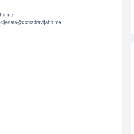
ahn.me
.pacijenata@domzdravljahn.me