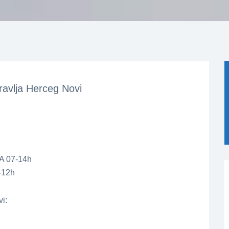
avlja Herceg Novi
A 07-14h
-12h
i: