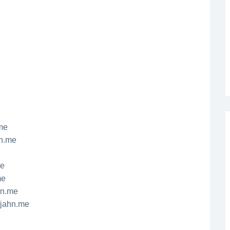
me
hn.me
e
me
me
hn.me
jahn.me