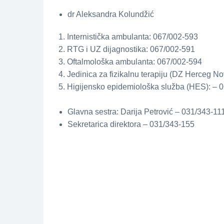
dr Aleksandra Kolundžić
1. Internistička ambulanta: 067/002-593
2. RTG i UZ dijagnostika: 067/002-591
3. Oftalmološka ambulanta: 067/002-594
4. Jedinica za fizikalnu terapiju (DZ Herceg N
5. Higijensko epidemiološka služba (HES): – 
Glavna sestra: Darija Petrović – 031/343-11
Sekretarica direktora – 031/343-155