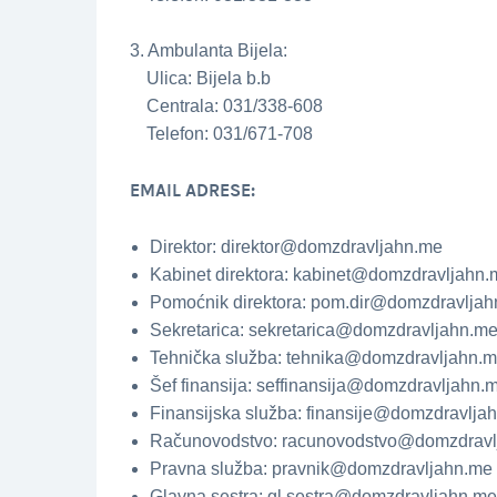
3. Ambulanta Bijela:
Ulica: Bijela b.b
Centrala: 031/338-608
Telefon: 031/671-708
EMAIL ADRESE:
Direktor: direktor@domzdravljahn.me
Kabinet direktora: kabinet@domzdravljahn.
Pomoćnik direktora: pom.dir@domzdravlja
Sekretarica: sekretarica@domzdravljahn.m
Tehnička služba: tehnika@domzdravljahn.
Šef finansija: seffinansija@domzdravljahn.
Finansijska služba: finansije@domzdravlja
Računovodstvo: racunovodstvo@domzdravl
Pravna služba: pravnik@domzdravljahn.me
Glavna sestra: gl.sestra@domzdravljahn.me