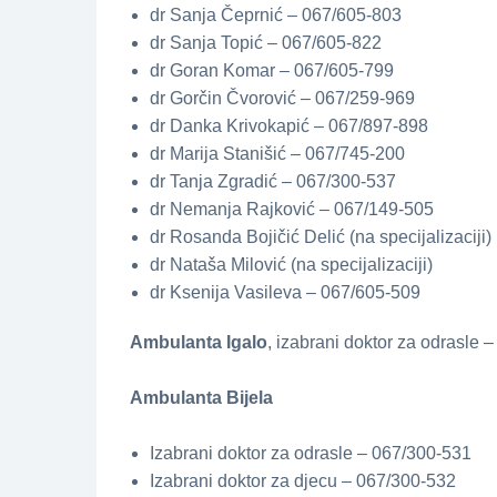
dr Sanja Čeprnić – 067/605-803
dr Sanja Topić – 067/605-822
dr Goran Komar – 067/605-799
dr Gorčin Čvorović – 067/259-969
dr Danka Krivokapić – 067/897-898
dr Marija Stanišić – 067/745-200
dr Tanja Zgradić – 067/300-537
dr Nemanja Rajković – 067/149-505
dr Rosanda Bojičić Delić (na specijalizaciji)
dr Nataša Milović (na specijalizaciji)
dr Ksenija Vasileva – 067/605-509
Ambulanta Igalo
, izabrani doktor za odrasle 
Ambulanta Bijela
Izabrani doktor za odrasle – 067/300-531
Izabrani doktor za djecu – 067/300-532