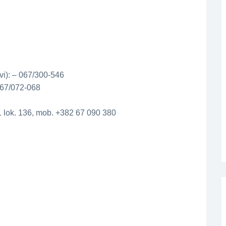
ovi): – 067/300-546
067/072-068
1 lok. 136, mob. +382 67 090 380