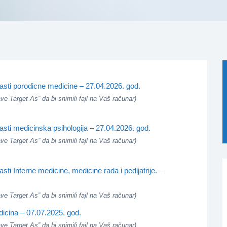
lasti porodicne medicine – 27.04.2026. god.
e Target As” da bi snimili fajl na Vaš računar)
lasti medicinska psihologija – 27.04.2026. god.
e Target As” da bi snimili fajl na Vaš računar)
asti Interne medicine, medicine rada i pedijatrije. –
e Target As” da bi snimili fajl na Vaš računar)
dicina – 07.07.2025. god.
e Target As” da bi snimili fajl na Vaš računar)