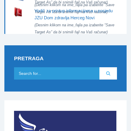
Target As” da bi snimili fajl na Vaš računar)
(Desnim klikom na ime_fajla pa izaberite “Save
Vodič za pristup informacijama u posjedu
Target As” da bi snimili fajl na Vaš računar)
JZU Dom zdravlja Herceg Novi
(Desnim klikom na ime_fajla pa izaberite “Save
Target As” da bi snimili fajl na Vaš računar)
PRETRAGA