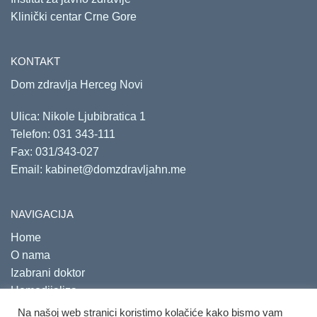
Klinički centar Crne Gore
KONTAKT
Dom zdravlja Herceg Novi
Ulica: Nikole Ljubibratica 1
Telefon:
031 343-111
Fax: 031/343-027
Email:
kabinet@domzdravljahn.me
NAVIGACIJA
Home
O nama
Izabrani doktor
Hemodijaliza
Savjetovališta
Na našoj web stranici koristimo kolačiće kako bismo vam