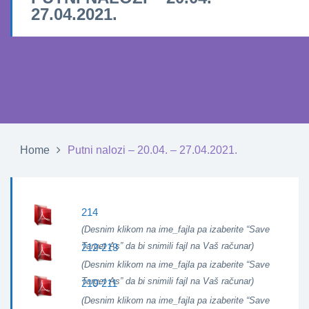
27.04.2021.
Home
Putni nalozi – 20.04. – 27.04.2021.
214
(Desnim klikom na ime_fajla pa izaberite “Save
Target As” da bi snimili fajl na Vaš računar)
212-213
(Desnim klikom na ime_fajla pa izaberite “Save
Target As” da bi snimili fajl na Vaš računar)
210-211
(Desnim klikom na ime_fajla pa izaberite “Save