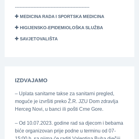
------------------------------------------------
MEDICINA RADA I SPORTSKA MEDICINA
HIGIJENSKO-EPIDEMIOLOŠKA SLUŽBA
SAVJETOVALIŠTA
IZDVAJAMO
– Uplata sanitarne takse za sanitarni pregled,
moguće je izvršiti preko Ž.R. JZU Dom zdravlja
Herceg Novi, u banci ili pošti Crne Gore.
– Od 10.07.2023. godine rad sa djecom i bebama
biće organizovan prije podne u terminu od 07-
15:00 h, sa njima će raditi Valentina Buha dječiji