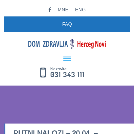
MNE
ENG
FAQ
Nazovite
031 343 111
PUTNI NALOZI – 20.04. –