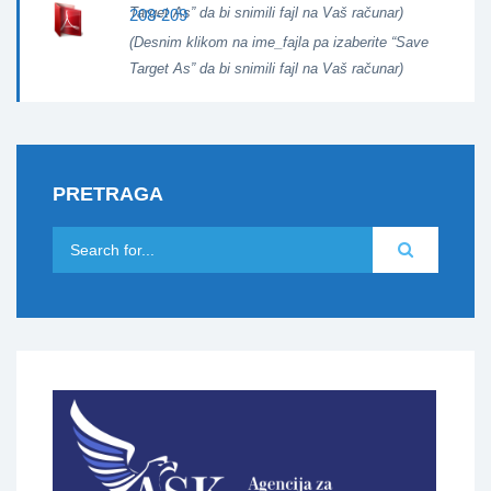
Target As” da bi snimili fajl na Vaš računar)
208-209
(Desnim klikom na ime_fajla pa izaberite “Save
Target As” da bi snimili fajl na Vaš računar)
PRETRAGA