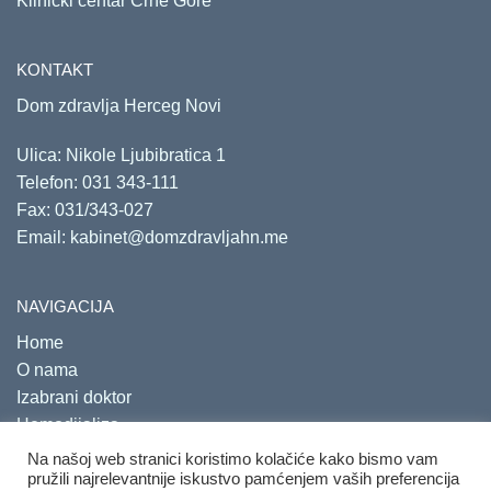
Klinički centar Crne Gore
KONTAKT
Dom zdravlja Herceg Novi
Ulica: Nikole Ljubibratica 1
Telefon:
031 343-111
Fax: 031/343-027
Email:
kabinet@domzdravljahn.me
NAVIGACIJA
Home
O nama
Izabrani doktor
Hemodijaliza
Savjetovališta
Na našoj web stranici koristimo kolačiće kako bismo vam
pružili najrelevantnije iskustvo pamćenjem vaših preferencija