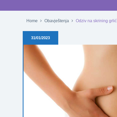
Home
Obavještenja
Odziv na skrining grli
31/01/2023