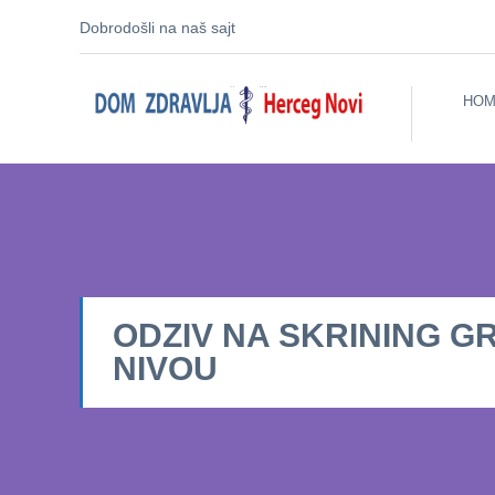
Dobrodošli na naš sajt
HOM
ODZIV NA SKRINING G
NIVOU