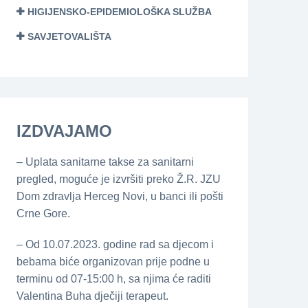
HIGIJENSKO-EPIDEMIOLOŠKA SLUŽBA
SAVJETOVALIŠTA
IZDVAJAMO
– Uplata sanitarne takse za sanitarni
pregled, moguće je izvršiti preko Ž.R. JZU
Dom zdravlja Herceg Novi, u banci ili pošti
Crne Gore.
– Od 10.07.2023. godine rad sa djecom i
bebama biće organizovan prije podne u
terminu od 07-15:00 h, sa njima će raditi
Valentina Buha dječiji terapeut.