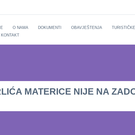
E
O NAMA
DOKUMENTI
OBAVJEŠTENJA
TURISTIČK
KONTAKT
RLIĆA MATERICE NIЈE NA ZA