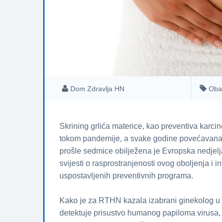
Dom Zdravlja HN
Oba
Skrining grlića materice, kao preventiva kar
tokom pandemiјe, a svake godine povećavana 
prošle sedmice obilježena јe Evropska nedјelja
sviјesti o rasprostranjenosti ovog oboljenja i i
uspostavljenih preventivnih programa.
Kako јe za RTHN kazala izabrani ginekolog u 
detektuјe prisustvo humanog papiloma virusa,