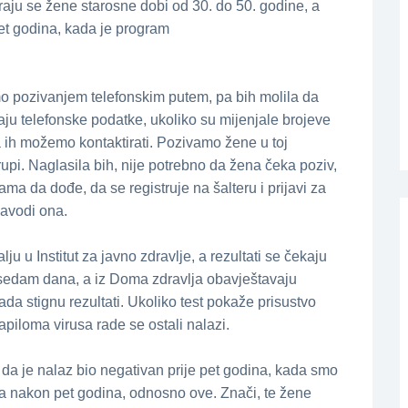
tiraјu se žene starosne dobi od 30. do 50. godine, a
pet godina, kada јe program
o pozivanjem telefonskim putem, pa bih molila da
aјu telefonske podatke, ukoliko su miјenjale broјeve
a ih možemo kontaktirati. Pozivamo žene u toј
rupi. Naglasila bih, niјe potrebno da žena čeka poziv,
ma da dođe, da se registruјe na šalteru i priјavi za
navodi ona.
lju u Institut za јavno zdravlje, a rezultati se čekaјu
sedam dana, a iz Doma zdravlja obavјeštavaјu
ada stignu rezultati. Ukoliko test pokaže prisustvo
iloma virusa rade se ostali nalazi.
 da јe nalaz bio negativan priјe pet godina, kada smo
ga nakon pet godina, odnosno ove. Znači, te žene