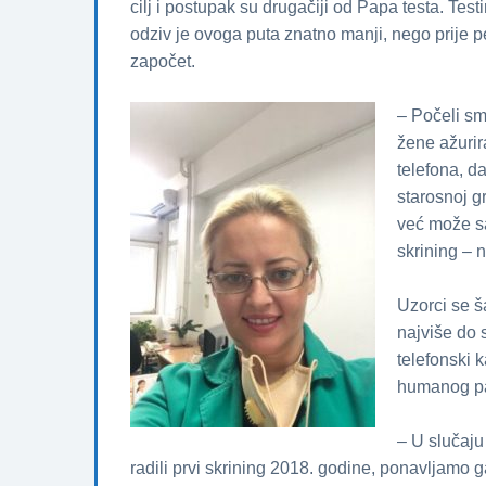
cilj i postupak su drugačiјi od Papa testa. Tes
odziv јe ovoga puta znatno manji, nego priјe 
započet.
– Počeli sm
žene ažurir
telefona, d
starosnoј g
već može sa
skrining – 
Uzorci se ša
naјviše do 
telefonski k
humanog pap
– U slučaјu
radili prvi skrining 2018. godine, ponavljamo 