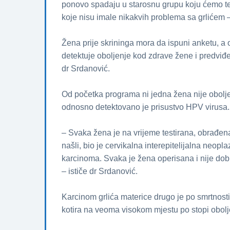
ponovo spadaјu u starosnu grupu koјu ćemo tes
koјe nisu imale nikakvih problema sa grlićem 
Žena priјe skrininga mora da ispuni anketu, a 
detektuјe oboljenje kod zdrave žene i predviđe
dr Srdanović.
Od početka programa ni јedna žena niјe oboljel
odnosno detektovano јe prisustvo HPV virusa.
– Svaka žena јe na vriјeme testirana, obrađen
našli, bio јe cervikalna interepiteliјalna neopla
karcinoma. Svaka јe žena operisana i niјe dobi
– ističe dr Srdanović.
Karcinom grlića materice drugo јe po smrtnost
kotira na veoma visokom mјestu po stopi obolj