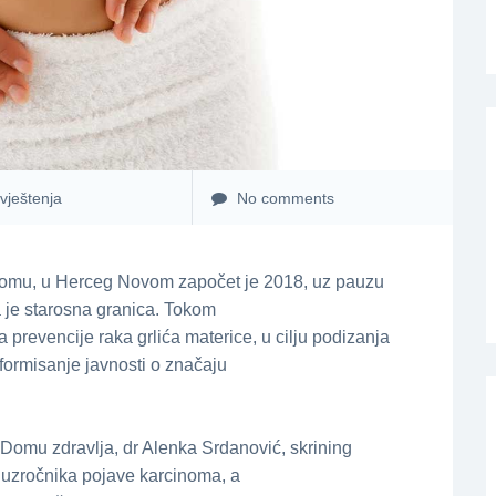
vještenja
No comments
cinomu, u Herceg Novom započet јe 2018, uz pauzu
јe starosna granica. Tokom
 prevenciјe raka grlića materice, u cilju podizanja
nformisanje јavnosti o značaјu
Domu zdravlja, dr Alenka Srdanović, skrining
 uzročnika poјave karcinoma, a