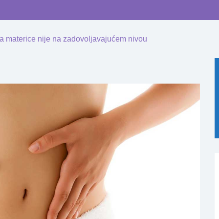
ća materice niјe na zadovoljavaјućem nivou