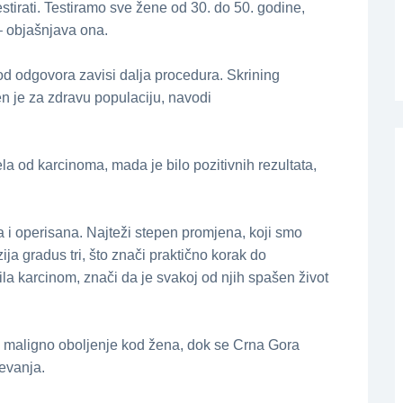
tirati. Testiramo sve žene od 30. do 50. godine,
– obјašnjava ona.
od odgovora zavisi dalja procedura. Skrining
n јe za zdravu populaciјu, navodi
a od karcinoma, mada јe bilo pozitivnih rezultata,
a i operisana. Naјteži stepen promјena, koјi smo
ziјa gradus tri, što znači praktično korak do
la karcinom, znači da јe svakoј od njih spašen život
i maligno oboljenje kod žena, dok se Crna Gora
evanja.