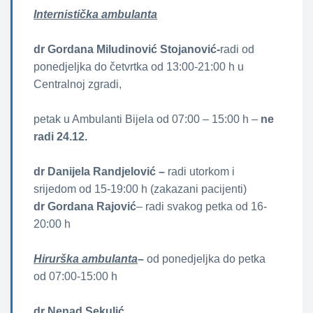
Internistička ambulanta
dr Gordana Miludinović Stojanović-
radi od
ponedjeljka do četvrtka od 13:00-21:00 h u
Centralnoj zgradi,
petak u Ambulanti Bijela od 07:00 – 15:00 h –
ne
radi 24.12.
dr Danijela Randjelović –
radi utorkom i
srijedom od 15-19:00 h (zakazani pacijenti)
dr Gordana Rajović
– radi svakog petka od 16-
20:00 h
Hirurška ambulanta
–
od ponedjeljka do petka
od 07:00-15:00 h
dr Nenad Sekulić