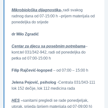
Mikrobiološka dijagnostika-
radi svakog
radnog dana od 07-15:00 h –prijem materijala od
ponedeljka do srijede
dr Milo Zgradić
Centar za djecu sa posebnim potrebama
–
kont.tel 031/342-942, radi od ponedeljka do
petka od 07:00-15:00 h
Filip Rajčević-logoped
– od 07:00 – 15:00 h
Jelena Pejović, psiholog
-Centrala 031/343-111
lok 152 dečije, lok 112 medicina rada
HES
–
sanitarni pregledi se rade ponedjeljak,
utorak, srijeda (prijem materijala od 07-09:00 h)