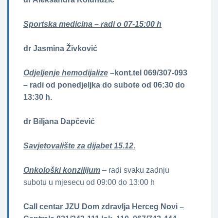
Sportska medicina – radi o 07-15:00 h
dr Jasmina Živković
Odjeljenje hemodijalize
–kont.tel 069/307-093
– radi od ponedjeljka do subote od 06:30 do
13:30 h.
dr Biljana Dapčević
Savjetovalište za dijabet 15.12
.
Onkološki konzilijum
– radi svaku zadnju
subotu u mjesecu od 09:00 do 13:00 h
Call centar JZU Dom zdravlja Herceg Novi –