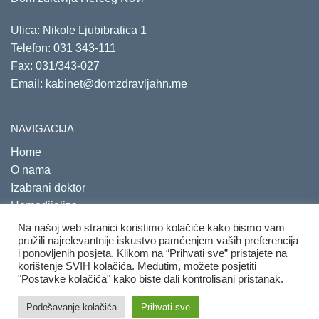
Ulica: Nikole Ljubibratica 1
Telefon:
031 343-111
Fax: 031/343-027
Email:
kabinet@domzdravljahn.me
NAVIGACIJA
Home
O nama
Izabrani doktor
Hemodijaliza
Savjetovališta
Na našoj web stranici koristimo kolačiće kako bismo vam
pružili najrelevantnije iskustvo pamćenjem vaših preferencija
i ponovljenih posjeta. Klikom na “Prihvati sve” pristajete na
korištenje SVIH kolačića. Međutim, možete posjetiti
"Postavke kolačića" kako biste dali kontrolisani pristanak.
Copyright 2020. Sva prava su zadržana.
Developed by
PRO
Podešavanje kolačića
Prihvati sve
ECO