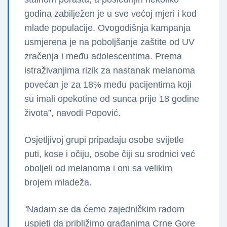
godina zabilježen je u sve većoj mjeri i kod
mlađe populacije. Ovogodišnja kampanja
usmjerena je na poboljšanje zaštite od UV
zračenja i među adolescentima. Prema
istraživanjima rizik za nastanak melanoma
povećan je za 18% među pacijentima koji
su imali opekotine od sunca prije 18 godine
života”, navodi Popović.
Osjetljivoj grupi pripadaju osobe svijetle
puti, kose i očiju, osobe čiji su srodnici već
oboljeli od melanoma i oni sa velikim
brojem mladeža.
Nadam se da ćemo zajedničkim radom
“
uspjeti da približimo građanima Crne Gore