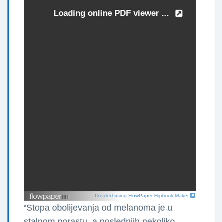
Created using FlowPaper Flipbook Maker
Stopa obolijevanja od melanoma je u
“
stalnom porastu, a poslednjih nekoliko