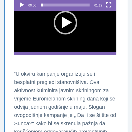
Video
00:00
01:19
Player
U okviru kampanje organizuju se i
“
besplatni pregledi stanovništva. Ova
aktivnost kulminira javnim skriningom za
vrijeme Euromelanom skrining dana koji se
odvija jednom godišnje u maju. Slogan
ovogodišnje kampanje je „ Da li se štitite od
Sunca?“
kako bi se skrenula pažnja da
korišćenjem
odgovarajućih preventivnih