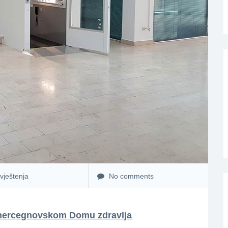
vještenja
No comments
 hercegnovskom Domu zdravlja