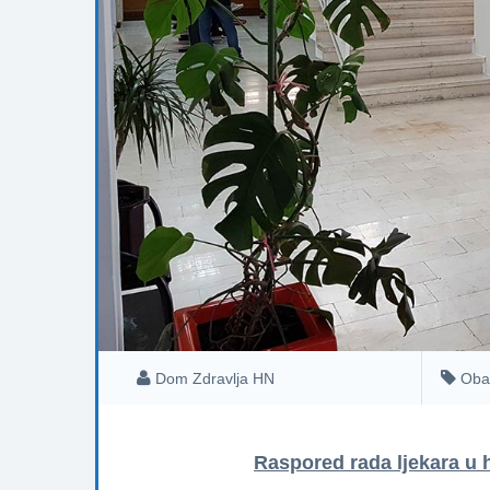
Dom Zdravlja HN
Oba
Raspored rada ljekara u