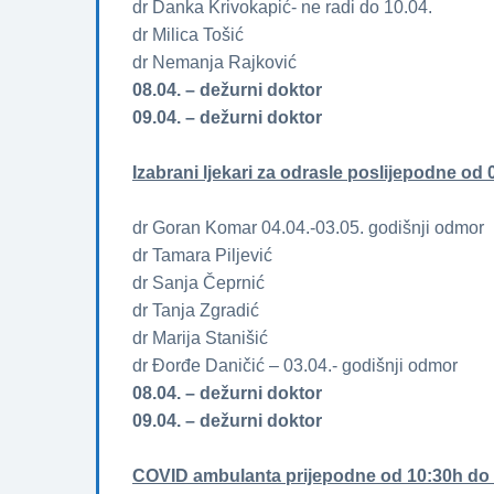
dr Danka Krivokapić- ne radi do 10.04.
dr Milica Tošić
dr Nemanja Rajković
08.04. – dežurni doktor
09.04. – dežurni doktor
Izabrani ljekari za odrasle poslijepodne od 0
dr Goran Komar 04.04.-03.05. godišnji odmor
dr Tamara Piljević
dr Sanja Čeprnić
dr Tanja Zgradić
dr Marija Stanišić
dr Đorđe Daničić – 03.04.- godišnji odmor
08.04. – dežurni doktor
09.04. – dežurni doktor
COVID ambulanta prijepodne od 10:30h do