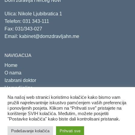
Dom zdravlja Herceg Novi
Ulica: Nikole Ljubibratica 1
Telefon:
031 343-111
Fax: 031/343-027
Email:
kabinet@domzdravljahn.me
NAVIGACIJA
Home
O nama
Izabrani doktor
Hemodijaliza
Savjetovališta
Na našoj web stranici koristimo kolačiće kako bismo vam
pružili najrelevantnije iskustvo pamćenjem vaših preferencija
i ponovljenih posjeta. Klikom na “Prihvati sve” pristajete na
korištenje SVIH kolačića. Međutim, možete posjetiti
"Postavke kolačića" kako biste dali kontrolisani pristanak.
Copyright 2020. Sva prava su zadržana.
Developed by
PRO
Podešavanje kolačića
Prihvati sve
ECO