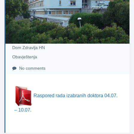
Dom Zdravlja HN
Obavještenja
No comments
Raspored rada izabranih doktora 04.07.
– 10.07.