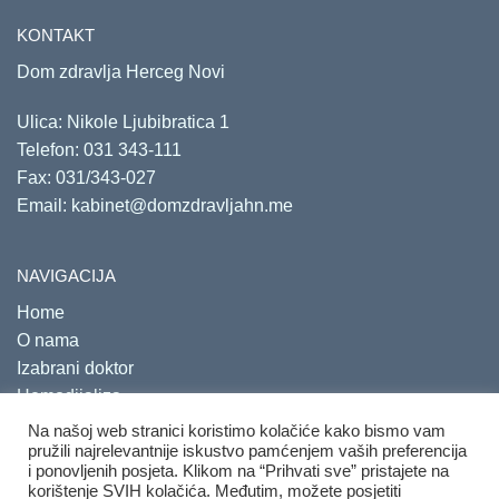
KONTAKT
Dom zdravlja Herceg Novi
Ulica: Nikole Ljubibratica 1
Telefon:
031 343-111
Fax: 031/343-027
Email:
kabinet@domzdravljahn.me
NAVIGACIJA
Home
O nama
Izabrani doktor
Hemodijaliza
Savjetovališta
Na našoj web stranici koristimo kolačiće kako bismo vam
pružili najrelevantnije iskustvo pamćenjem vaših preferencija
i ponovljenih posjeta. Klikom na “Prihvati sve” pristajete na
korištenje SVIH kolačića. Međutim, možete posjetiti