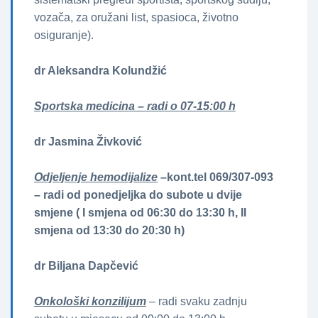
vozača, za oružani list, spasioca, životno
osiguranje).
dr Aleksandra Kolundžić
Sportska medicina – radi o 07-15:00 h
dr Jasmina Živković
Odjeljenje hemodijalize
–kont.tel 069/307-093
– radi od ponedjeljka do subote u dvije
smjene ( I smjena od 06:30 do 13:30 h, II
smjena od 13:30 do 20:30 h)
dr Biljana Dapčević
Onkološki konzilijum
– radi svaku zadnju