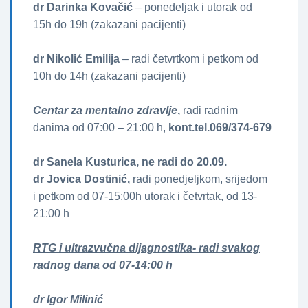
dr Darinka Kovačić
– ponedeljak i utorak od
15h do 19h (zakazani pacijenti)
dr Nikolić Emilija
– radi četvrtkom i petkom od
10h do 14h (zakazani pacijenti)
Centar za mentalno zdravlje
,
radi radnim
danima od 07:00 – 21:00 h,
kont.tel.069/374-679
dr Sanela Kusturica, ne radi do 20.09.
dr Jovica Dostinić,
radi ponedjeljkom, srijedom
i petkom od 07-15:00h utorak i četvrtak, od 13-
21:00 h
RTG i ultrazvučna dijagnostika- radi svakog
radnog dana od 07-14:00 h
dr Igor Milinić