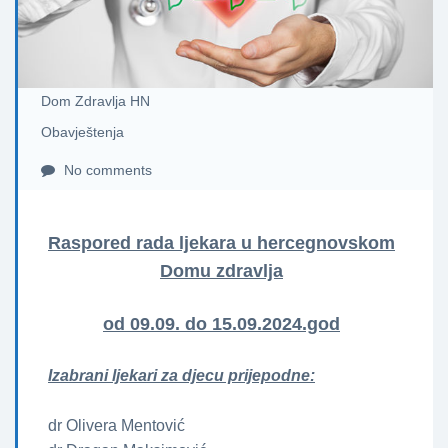
Dom Zdravlja HN
Obavještenja
No comments
Raspored rada ljekara u hercegnovskom
Domu zdravlja
od 09.09. do 15.09.2024.god
Izabrani ljekari za djecu prijepodne:
dr Olivera Mentović