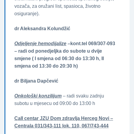
vozača, za oružani list, spasioca, životno
osiguranje).
dr Aleksandra Kolundžić
Odjeljenje hemodijalize
–kont.tel 069/307-093
– radi od ponedjeljka do subote u dvije
smjene ( I smjena od 06:30 do 13:30 h, II
smjena od 13:30 do 20:30 h)
dr Biljana Dapčević
Onkološki konzilijum
– radi svaku zadnju
subotu u mjesecu od 09:00 do 13:00 h
Call centar JZU Dom zdravlja Herceg Novi –
Centrala 031/343-111 lok. 110, 067/743-444