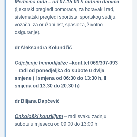
Medicina rada – od 07-15:00 h radnim danima
(ljekarski pregledi pomoraca, za boravak i rad,
sistematski pregledi sportista, sportskog sudiju,
vozača, za oružani list, spasioca, životno
osiguranje).
dr Aleksandra Kolundžić
Odjeljenje hemodijalize
–kont.tel 069/307-093
– radi od ponedjeljka do subote u dvije
smjene ( I smjena od 06:30 do 13:30 h, II
smjena od 13:30 do 20:30 h)
dr Biljana Dapčević
Onkološki konzilijum
– radi svaku zadnju
subotu u mjesecu od 09:00 do 13:00 h