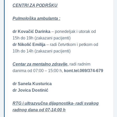
CENTRI ZA PODRŠKU
Pulmološka ambulanta :
dr Kovačić Darinka
– ponedeljak i utorak od
15h do 19h (zakazani pacijenti)
dr Nikolić Emilija
– radi četvrtkom i petkom od
10h do 14h (zakazani pacijenti)
Centar za mentalno zdravlje
,
radi radnim
danima od 07:00 – 15:00 h,
kont.tel.069/374-679
dr Sanela Kusturica
dr Jovica Dostinić
RTG i ultrazvučna dijagnostika- radi svakog
radnog dana od 07-14:00 h