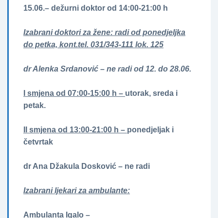
15.06.– dežurni doktor od 14:00-21:00 h
Izabrani doktori za žene­­: radi od ponedjeljka
do petka, kont.tel. 031/343-111 lok. 125
dr Alenka Srdanović – ne radi od 12. do 28.06.
I smjena od 07:00-15:00 h –
utorak, sreda i
petak.
II smjena od 13:00-21:00 h –
ponedjeljak i
četvrtak
dr Ana Džakula Dosković – ne radi
Izabrani ljekari za ambulante:
Ambulanta Igalo
–