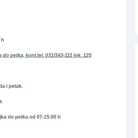
 h
a do petka, kont.tel. 031/343-111 lok. 125
a i petak.
k
jka do petka od 07-15:00 h