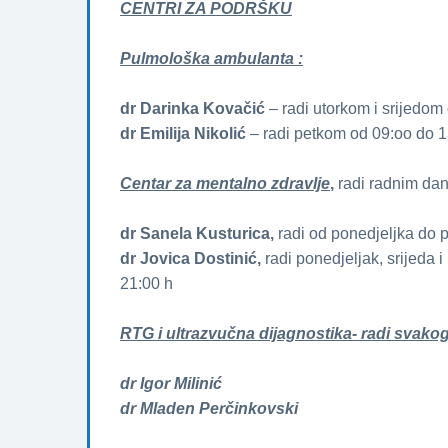
CENTRI ZA PODRŠKU
Pulmološka ambulanta :
dr Darinka Kovačić
– radi utorkom i srijedom
dr Emilija Nikolić
– radi petkom od 09:oo do 13
Centar za mentalno zdravlje
,
radi radnim dan
dr Sanela Kusturica,
radi od ponedjeljka do 
dr Jovica Dostinić,
radi ponedjeljak, srijeda i
21:00 h
RTG i ultrazvučna dijagnostika- radi svako
dr Igor Milinić
dr Mladen Perčinkovski