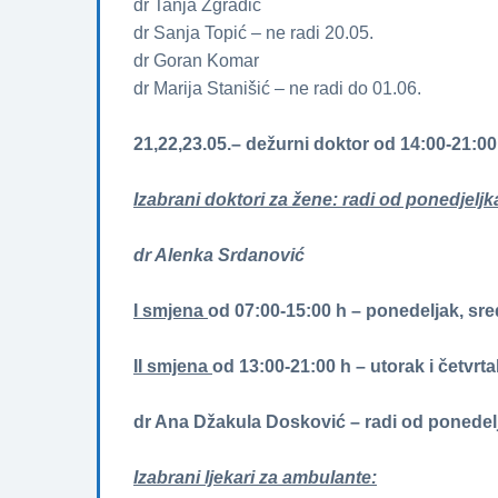
dr Tanja Zgradić
dr Sanja Topić – ne radi 20.05.
dr Goran Komar
dr Marija Stanišić – ne radi do 01.06.
21,22,23.05.– dežurni doktor od 14:00-21:00
Izabrani doktori za žene­­: radi od ponedjeljk
dr Alenka Srdanović
I smjena
od 07:00-15:00 h – ponedeljak, sred
II smjena
od 13:00-21:00 h – utorak i četvrta
dr Ana Džakula Dosković – radi od ponedel
Izabrani ljekari za ambulante: