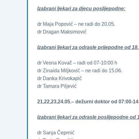
Izabrani ljekari za djecu poslijepodne:
dr Maja Popović – ne radi do 20.05.
dr Dragan Maksimović
Izabrani ljekari za odrasle prijepodne od 18.
dr Vesna Kovač – radi od 07-10:00 h
dr Zinaida Miljković – ne radi do 15.06.
dr Danka Krivokapić
dr Tamara Piljević
21,22,23,24.05.– dežurni doktor od 07:00-14
Izabrani ljekari za odrasle poslijepodne od 1
dr Sanja Čeprnić