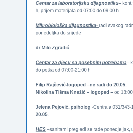
Centar za laboratorijsku dijagnostiku
–
kont
h, prijem materijala od 07:00 do 09:00 h
Mikrobiološka dijagnostika-
radi svakog rad
ponedeljka do srijede
dr Milo Zgradić
Centar za djecu sa posebnim potrebama
– k
do petka od 07:00-21:00 h
Filip Rajčević-logoped
–
ne radi do 20.05.
Nikolina Tišma Knežić – logoped –
od 13:00
Jelena Pejović, psiholog
-Centrala 031/343-1
20.05
.
HES
–
sanitarni pregledi se rade ponedjeljak, u