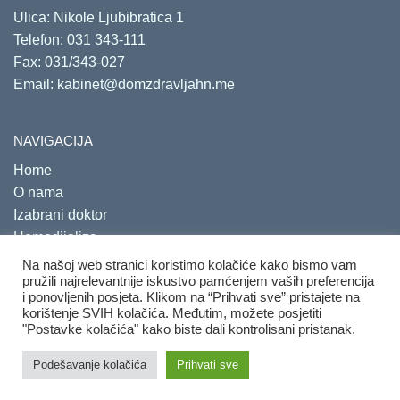
Ulica: Nikole Ljubibratica 1
Telefon:
031 343-111
Fax: 031/343-027
Email:
kabinet@domzdravljahn.me
NAVIGACIJA
Home
O nama
Izabrani doktor
Hemodijaliza
Savjetovališta
Na našoj web stranici koristimo kolačiće kako bismo vam
pružili najrelevantnije iskustvo pamćenjem vaših preferencija
i ponovljenih posjeta. Klikom na “Prihvati sve” pristajete na
korištenje SVIH kolačića. Međutim, možete posjetiti
"Postavke kolačića" kako biste dali kontrolisani pristanak.
Copyright 2020. Sva prava su zadržana.
Developed by
PRO
Podešavanje kolačića
Prihvati sve
ECO