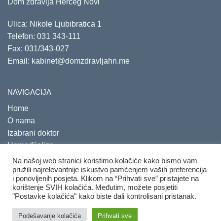
Dom zdravlja Herceg Novi
Ulica: Nikole Ljubibratica 1
Telefon:
031 343-111
Fax: 031/343-027
Email:
kabinet@domzdravljahn.me
NAVIGACIJA
Home
O nama
Izabrani doktor
Hemodijaliza
Savjetovališta
Na našoj web stranici koristimo kolačiće kako bismo vam
pružili najrelevantnije iskustvo pamćenjem vaših preferencija
i ponovljenih posjeta. Klikom na “Prihvati sve” pristajete na
korištenje SVIH kolačića. Međutim, možete posjetiti
"Postavke kolačića" kako biste dali kontrolisani pristanak.
Copyright 2020. Sva prava su zadržana.
Developed by
PRO
Podešavanje kolačića
Prihvati sve