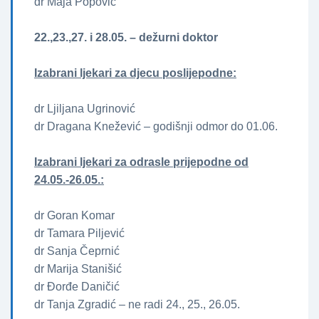
dr Maja Popović
22.,23.,27. i 28.05.
– dežurni doktor
Izabrani ljekari za djecu poslijepodne:
dr Ljiljana Ugrinović
dr Dragana Knežević – godišnji odmor do 01.06.
Izabrani ljekari za odrasle prijepodne od
24.05.-26.05.:
dr Goran Komar
dr Tamara Piljević
dr Sanja Čeprnić
dr Marija Stanišić
dr Đorđe Daničić
dr Tanja Zgradić – ne radi 24., 25., 26.05.