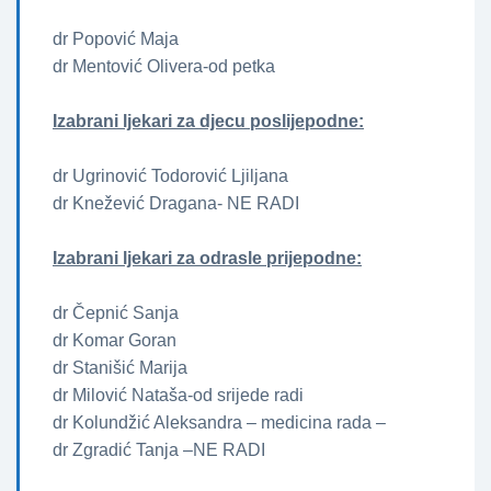
dr Popović Maja
dr Mentović Olivera-od petka
Izabrani ljekari za djecu poslijepodne:
dr Ugrinović Todorović Ljiljana
dr Knežević Dragana- NE RADI
Izabrani ljekari za odrasle prijepodne:
dr Čepnić Sanja
dr Komar Goran
dr Stanišić Marija
dr Milović Nataša-od srijede radi
dr Kolundžić Aleksandra – medicina rada –
dr Zgradić Tanja –NE RADI