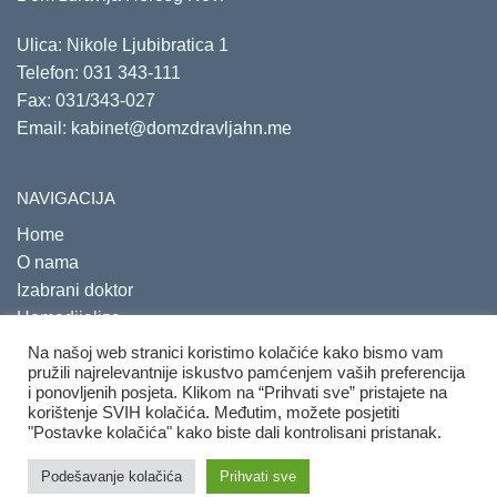
Ulica: Nikole Ljubibratica 1
Telefon:
031 343-111
Fax: 031/343-027
Email:
kabinet@domzdravljahn.me
NAVIGACIJA
Home
O nama
Izabrani doktor
Hemodijaliza
Savjetovališta
Na našoj web stranici koristimo kolačiće kako bismo vam
pružili najrelevantnije iskustvo pamćenjem vaših preferencija
i ponovljenih posjeta. Klikom na “Prihvati sve” pristajete na
korištenje SVIH kolačića. Međutim, možete posjetiti
"Postavke kolačića" kako biste dali kontrolisani pristanak.
Copyright 2020. Sva prava su zadržana.
Developed by
PRO
Podešavanje kolačića
Prihvati sve
ECO