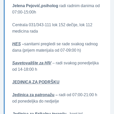
Jelena Pejović,psiholog
radi radnim danima od
07:00-15:00h
Centrala 031/343-111 lok 152 dečije, lok 112
medicina rada
HES
–
sanitarni pregledi se rade svakog radnog
dana (prijem materijala od 07-09:00 h)
Savetovalište za HIV
– radi svakog ponedjeljka
od 14-18:00 h
JEDINICA ZA PODRŠKU
Jedinica za patronažu
–
radi od 07:00-21:00 h
od ponedeljka do nedjelje
Jedinica za fizikalnu terapiju
– kont.tel.