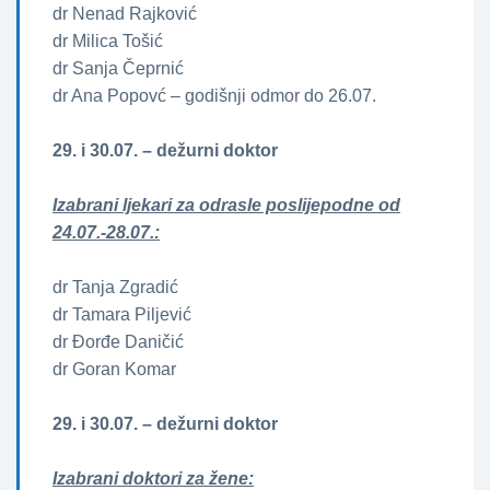
dr Nenad Rajković
dr Milica Tošić
dr Sanja Čeprnić
dr Ana Popovć – godišnji odmor do 26.07.
29. i 30.07.
– dežurni doktor
Izabrani ljekari za odrasle poslijepodne od
24.07.-28.07.:
dr Tanja Zgradić
dr Tamara Piljević
dr Đorđe Daničić
dr Goran Komar
29. i 30.07. – dežurni doktor
Izabrani doktori za žene­­: