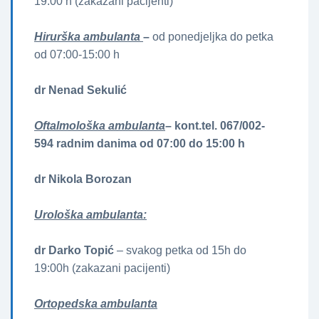
19:00 h (zakazani pacijenti)
Hirurška ambulanta
–
od ponedjeljka do petka
od 07:00-15:00 h
dr Nenad Sekulić
Oftalmološka ambulanta
– kont.tel. 067/002-
594 radnim danima od 07:00 do 15:00 h
dr Nikola Borozan
Urološka ambulanta:
dr Darko Topić
– svakog petka od 15h do
19:00h (zakazani pacijenti)
Ortopedska ambulanta