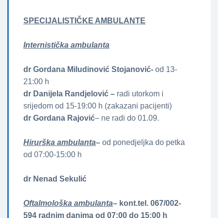
SPECIJALISTIČKE AMBULANTE
Internistička ambulanta
dr Gordana Miludinović Stojanović-
od 13-
21:00 h
dr Danijela Randjelović –
radi utorkom i
srijedom od 15-19:00 h (zakazani pacijenti)
dr Gordana Rajović
– ne radi do 01.09.
Hirurška ambulanta
–
od ponedjeljka do petka
od 07:00-15:00 h
dr Nenad Sekulić
Oftalmološka ambulanta
– kont.tel. 067/002-
594 radnim danima od 07:00 do 15:00 h