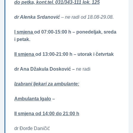
do petka, kont.tel. 031/343-111 lok. 125
dr Alenka Srdanović
– ne
radi od 18.08-29.08.
I smjena
od 07:00-15:00 h – ponedeljak, sreda
i petak.
II smjena
od 13:00-21:00 h – utorak i četvrtak
dr Ana Džakula Dosković –
ne radi
Izabrani ljekari za ambulante:
Ambulanta Igalo
–
II smjena od 14:00 do 21:00 h
dr Đorđe Daničić