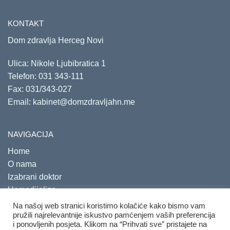
KONTAKT
Dom zdravlja Herceg Novi
Ulica: Nikole Ljubibratica 1
Telefon:
031 343-111
Fax: 031/343-027
Email:
kabinet@domzdravljahn.me
NAVIGACIJA
Home
O nama
Izabrani doktor
Hemodijaliza
Savjetovališta
Na našoj web stranici koristimo kolačiće kako bismo vam
pružili najrelevantnije iskustvo pamćenjem vaših preferencija
i ponovljenih posjeta. Klikom na “Prihvati sve” pristajete na