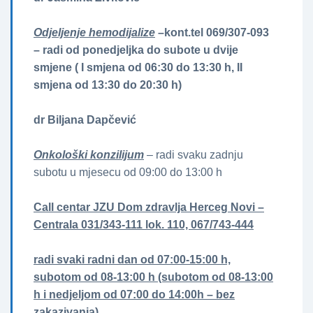
Odjeljenje hemodijalize
–kont.tel 069/307-093
– radi od ponedjeljka do subote u dvije
smjene ( I smjena od 06:30 do 13:30 h, II
smjena od 13:30 do 20:30 h)
dr Biljana Dapčević
Onkološki konzilijum
– radi svaku zadnju
subotu u mjesecu od 09:00 do 13:00 h
Call centar JZU Dom zdravlja Herceg Novi –
Centrala 031/343-111 lok. 110, 067/743-444
radi svaki radni dan od 07:00-15:00 h,
subotom od 08-13:00 h (subotom od 08-13:00
h i nedjeljom od 07:00 do 14:00h – bez
zakazivanja).