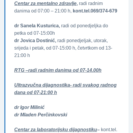
Centar za mentalno zdravlje
,
radi radnim
danima od 07:00 – 21:00 h,
kont.tel.069/374-679
dr Sanela Kusturica,
radi od ponedjeljka do
petka od 07-15:00h
dr Jovica Dostinić,
radi ponedjeljak, utorak,
srijeda i petak, od 07-15:00 h, četvrtkom od 13-
21:00 h
RTG –radi radnim danima od 07-14.00h
Ultrazvučna dijagnostika- radi svakog radnog
dana od 07-21:00 h
dr Igor Milinić
dr Mladen Perčinkovski
Centar za laboratorijsku dijagnostiku
–
kont.tel.