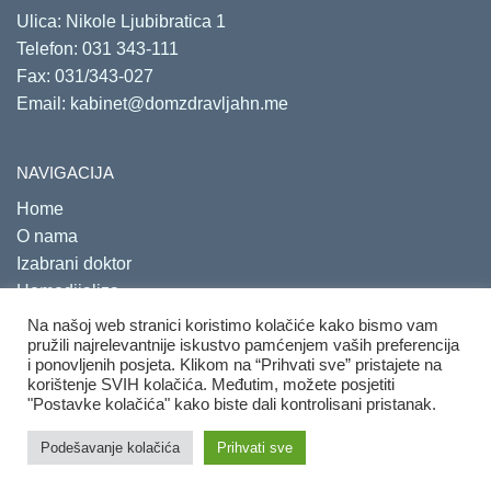
Ulica: Nikole Ljubibratica 1
Telefon:
031 343-111
Fax: 031/343-027
Email:
kabinet@domzdravljahn.me
NAVIGACIJA
Home
O nama
Izabrani doktor
Hemodijaliza
Savjetovališta
Na našoj web stranici koristimo kolačiće kako bismo vam
pružili najrelevantnije iskustvo pamćenjem vaših preferencija
i ponovljenih posjeta. Klikom na “Prihvati sve” pristajete na
korištenje SVIH kolačića. Međutim, možete posjetiti
"Postavke kolačića" kako biste dali kontrolisani pristanak.
Copyright 2020. Sva prava su zadržana.
Developed by
PRO
Podešavanje kolačića
Prihvati sve
ECO