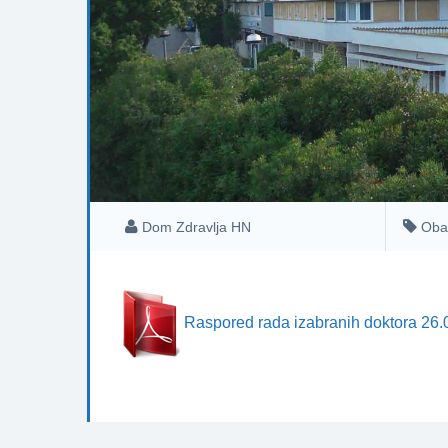
Dom Zdravlja HN
Oba
Raspored rada izabranih doktora 26.0