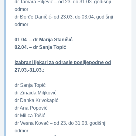
dr Tamara Piljević – od 23. do 31.03. godišnji
odmor
dr Đorđe Daničić- od 23.03. do 03.04. godišnji
odmor
01.04. – dr Marija Stanišić
02.04. – dr Sanja Topić
Izabrani ljekari za odrasle poslijepodne od
27.03.-31.03.:
dr Sanja Topić
dr Zinaida Miljković
dr Danka Krivokapić
dr Ana Popović
dr Milica Tošić
dr Vesna Kovač – od 23. do 31.03. godišnji
odmor