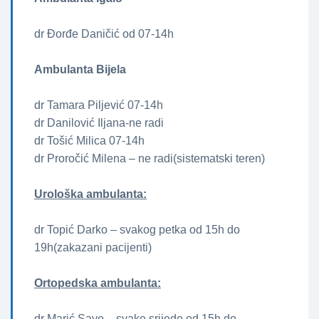
dr Đorđe Daničić od 07-14h
Ambulanta Bijela
dr Tamara Piljević 07-14h
dr Danilović Iljana-ne radi
dr Tošić Milica 07-14h
dr Proročić Milena – ne radi(sistematski teren)
Urološka ambulanta:
dr Topić Darko – svakog petka od 15h do
19h(zakazani pacijenti)
Ortopedska ambulanta:
dr Marić Savo – svake srijede od 15h do