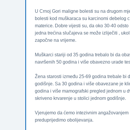
U Crnoj Gori maligne bolesti su na drugom mje
bolesti kod muškaraca su karcinomi debelog cri
materice. Dobre vijesti su, da oko 30-40 odsto 
jedna trećina slučajeva se može izliječiti , ukol
započne na vrijeme.
Muškarci stariji od 35 godina trebalo bi da ob
navršenih 50 godina i više obavezno urade test
Žena starosti između 25-69 godina trebale bi
godišnje. Sa 30 godina i više obavezane je kli
godina i više mamografski pregled jednom u dvi
skriveno krvarenje u stolici jednom godišnje.
Vjerujemo da ćemo intezivnim angažovanjem i
preduprijedimo obolijevanja.