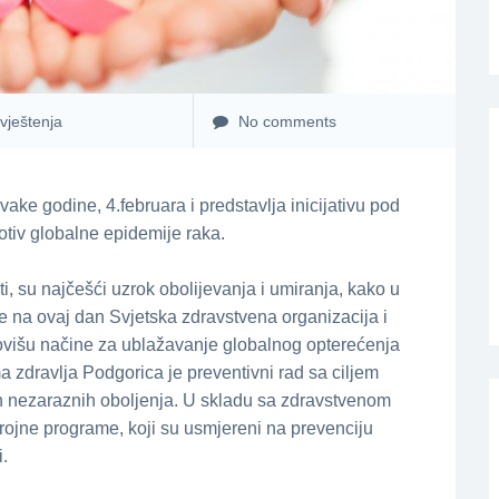
vještenja
No comments
vake godine, 4.februara i predstavlja inicijativu pod
rotiv globalne epidemije raka.
ti, su najčešći uzrok obolijevanja i umiranja, kako u
ne na ovaj dan Svjetska zdravstvena organizacija i
ovišu načine za ublažavanje globalnog opterećenja
 zdravlja Podgorica je preventivni rad sa ciljem
ih nezaraznih oboljenja. U skladu sa zdravstvenom
rojne programe, koji su usmjereni na prevenciju
i.