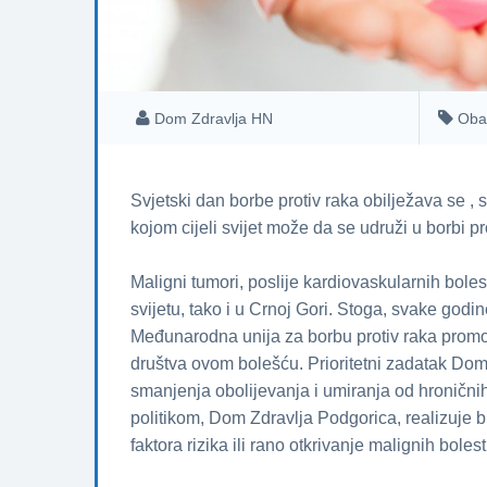
Dom Zdravlja HN
Oba
Svjetski dan borbe protiv raka obilježava se , s
kojom cijeli svijet može da se udruži u borbi p
Maligni tumori, poslije kardiovaskularnih boles
svijetu, tako i u Crnoj Gori. Stoga, svake godi
Međunarodna unija za borbu protiv raka prom
društva ovom bolešću. Prioritetni zadatak Doma
smanjenja obolijevanja i umiranja od hroničn
politikom, Dom Zdravlja Podgorica, realizuje b
faktora rizika ili rano otkrivanje malignih bolest