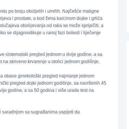
stu po broju oboljelih i umrlih. Najčešće maligne
jeva i prostate, a kod žena karcinom dojke i grlića
slučajeva obolijevanja od raka se može spriječiti, a
iko se dijagnostikuje u ranoj fazi bolesti i liječenje
ave sistematski pregled jednom u dvije godine, a sa
 na skriveno krvarenje u stolici jednom godišnje.
 da obave ginekološki pregled najmanje jednom
nički pregled dojki jednom godišnje, sa navršenih 45
je godine, a sa 50 godina i više urade test na
 saradnjom sa sugrađanima uspijeti da