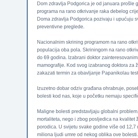
Dom zdravlja Podgorica je od januara prošle
programa na rano otkrivanje raka debelog crijev
Doma zdravlja Podgorica pozivaju i upućuju sv
preventivne preglede.
Nacionalnim skrining programom na rano otkri
populacija oba pola. Skriningom na rano otkri
do 69 godina. Izabrani doktor zainteresovani
mamografije. Kod svog izabranog doktora za 
zakazati termin za obavljanje Papanikolau test
Izuzetno dobar odziv građana ohrabruje, poseb
bolesti kod nas, koje u početku nemaju specif
Maligne bolesti predstavljaju globalni proble
mortaliteta, nego i zbog posljedica na kvalitet 
porodica. U svijetu svake godine više od 12,7 m
miliona ljudi umre od nekog oblika ove bolesti.