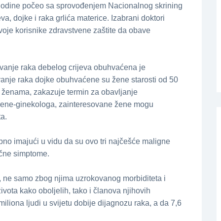
 godine počeo sa sprovođenjem Nacionalnog skrining
a, dojke i raka grlića materice. Izabrani doktori
oje korisnike zdravstvene zaštite da obave
vanje raka debelog crijeva obuhvaćena je
vanje raka dojke obuhvaćene su žene starosti od 50
m ženama, zakazuje termin za obavljanje
žene-ginekologa, zainteresovane žene mogu
a.
no imajući u vidu da su ovo tri najčešće maligne
ične simptome.
m, ne samo zbog njima uzrokovanog morbiditeta i
života kako oboljelih, tako i članova njihovih
iliona ljudi u svijetu dobije dijagnozu raka, a da 7,6